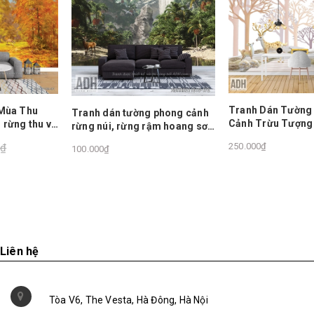
Tranh Dán Tường Phong
Tranh dán tường phong cảnh
Cảnh Trừu Tượng Hươu Vàn
và
rừng núi, rừng rậm hoang sơ,
ADHHU143
thác nước, cây lá nhiệt đới
250.000₫
100.000₫
Liên hệ
Tòa V6, The Vesta, Hà Đông, Hà Nội