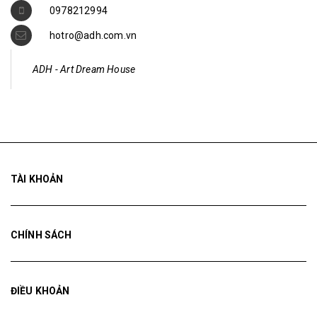
0978212994
hotro@adh.com.vn
ADH - Art Dream House
TÀI KHOẢN
CHÍNH SÁCH
ĐIỀU KHOẢN