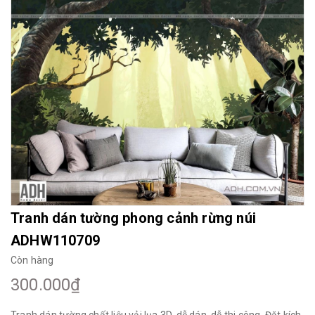
Mua File Tranh
Tranh Thực Tế
Thế giới Decor
Giới thiệu
Tranh dán tường phong cảnh rừng núi
ADHW110709
Còn hàng
300.000₫
Tranh dán tường chất liệu vải lụa 3D, dễ dán, dễ thi công. Đặt kích