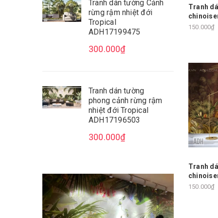
Tranh dán tường Cảnh
Tranh dá
rừng rậm nhiệt đới
chinoise
Tropical
150.000₫
ADH17199475
300.000₫
Tranh dán tường
phong cảnh rừng rậm
nhiệt đới Tropical
ADH17196503
300.000₫
Tranh dá
chinoise
150.000₫