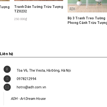
Tranh Dán Tường Trừu Tượng
TZ0232
Bộ 3 Tranh Treo Tường
250.000₫
Phong Cảnh Trừu Tượng Cây
Vàng VIP-E-004
1.350.000₫
Liên hệ
Tòa V6, The Vesta, Hà Đông, Hà Nội
0978212994
hotro@adh.com.vn
ADH - Art Dream House