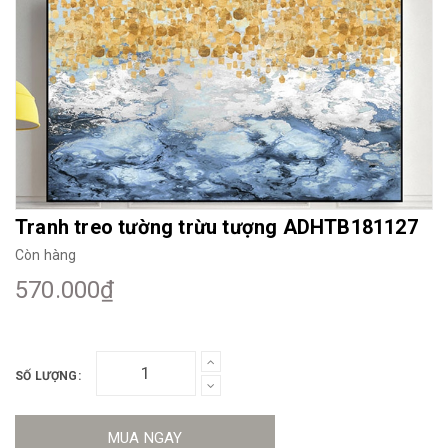
Mua File Tranh
Tranh Thực Tế
Thế giới Decor
Giới thiệu
Tranh treo tường trừu tượng ADHTB181127
Còn hàng
570.000₫
SỐ LƯỢNG:
MUA NGAY