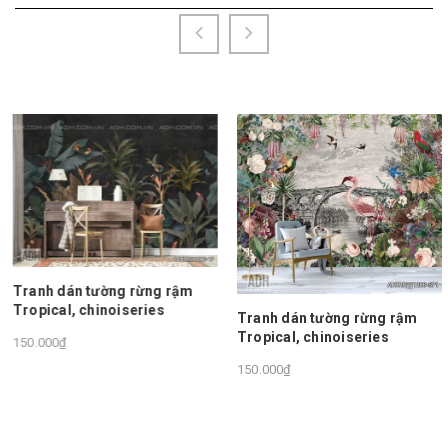
rừng rậm
eries
Tranh dán tường rừng rậm
Tranh dán tường 
Tropical, chinoiseries
Tropical, chinois
150.000₫
150.000₫