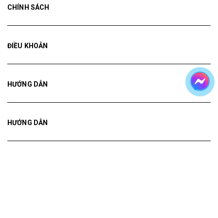
CHÍNH SÁCH
ĐIỀU KHOẢN
HƯỚNG DẪN
HƯỚNG DẪN
HƯỚNG DẪN