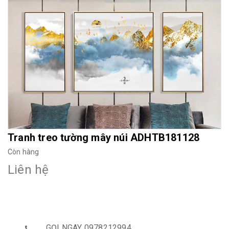
Mua File Tranh
Tranh Thực Tế
Thế giới Decor
Giới thiệu
Tranh treo tường mây núi ADHTB181128
Còn hàng
Liên hệ
GỌI NGAY 0978212994