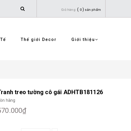
(
)
Giỏ hàng:
0
sản phẩm
 Tế
Thế giới Decor
Giới thiệu
Tranh treo tường cô gái ADHTB181126
òn hàng
570.000₫