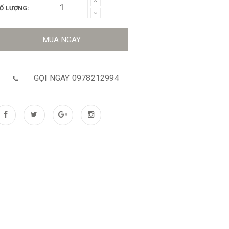
Ố LƯỢNG:
MUA NGAY
GỌI NGAY 0978212994