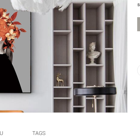
S
ỆU
TAGS