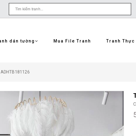
anh dán tường
Mua File Tranh
Tranh Thực
ái ADHTB181126
C