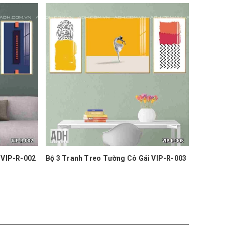
i VIP-R-003
Bộ 3 Tranh Treo Tường Cô Gái VIP-R-004
Bộ 3 Tr
1.350.000₫
1.350.00