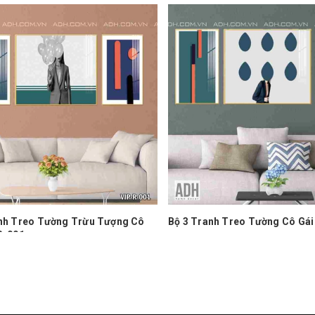
anh Treo Tường Cô Gái VIP-R-002
Bộ 3 Tranh Treo Tường Cô Gá
0₫
1.350.000₫