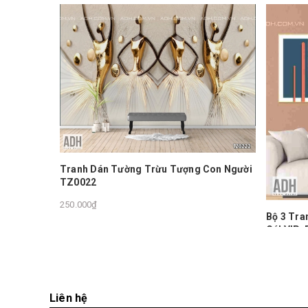
Con Người
Bộ 3 Tranh Treo Tường Trừu Tượng Cô
Bộ 3 Tr
GáI VIP-R-001
1.350.00
1.350.000₫