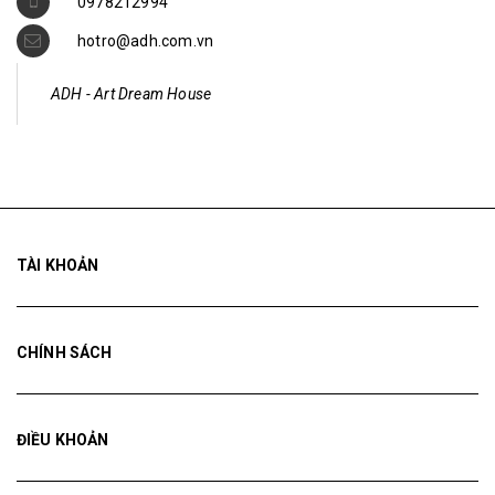
0978212994
hotro@adh.com.vn
ADH - Art Dream House
TÀI KHOẢN
CHÍNH SÁCH
ĐIỀU KHOẢN