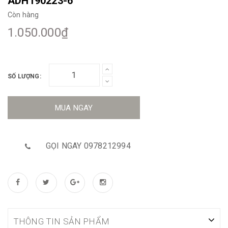
ADH190223-6
Còn hàng
1.050.000₫
SỐ LƯỢNG:
MUA NGAY
GỌI NGAY 0978212994
THÔNG TIN SẢN PHẨM