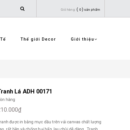
(
)
Giỏ hàng:
0
sản phẩm
 Tế
Thế giới Decor
Giới thiệu
Tranh Lá ADH 00171
òn hàng
210.000₫
ranh được in bằng mực dầu trên vải canvas chất lượng
ao, rất bền và chống bụi bẩn, lau chùi dễ dàng. Tranh