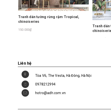
ical,
Tranh dán tường rừng rậm Tropical,
Tranh dá
chinoiseries
chinoise
150.000₫
150.000₫
Liên hệ
Tòa V6, The Vesta, Hà Đông, Hà Nội
0978212994
hotro@adh.com.vn