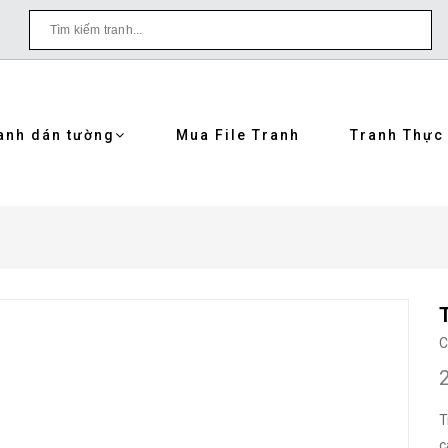
anh dán tường
Mua File Tranh
Tranh Thực
C
T
c