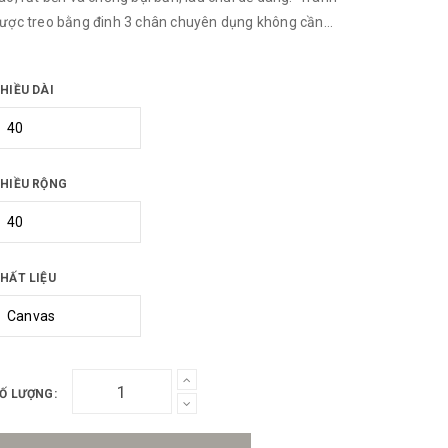
ược treo bằng đinh 3 chân chuyên dụng không cần
hoan tường Tranh được làm bằng khung Composite sơn
hù PU 2 lớp
HIỀU DÀI
HIỀU RỘNG
HẤT LIỆU
Ố LƯỢNG: