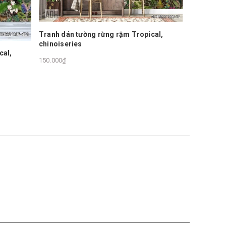
pical,
Tranh dán tường rừng rậm Tropical,
chinoiseries
Tranh d
chinois
150.000₫
150.000₫