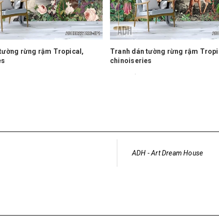
Tranh dán tường rừng rậm Tro
chinoiseries
n tường rừng rậm Tropical,
150.000₫
ries
ADH - Art Dream House