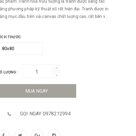
ác phẩm Tranh hoa trừu tượng là tranh được sáng tác
ằng phương pháp kỹ thuật số rất hiện đại. Tranh được in
ằng mực dầu trên vải canvas chất lượng cao, rất bền và
hống bụi bẩn, lau chùi dễ dàng. Tranh được treo bằng
inh 3 chân chuyên dụng không cần khoan tường Tranh
ÍCH THƯỚC
ược làm bằng khung Composite sơn phù PU 2 lớp.
Ố LƯỢNG:
MUA NGAY
GỌI NGAY 0978212994