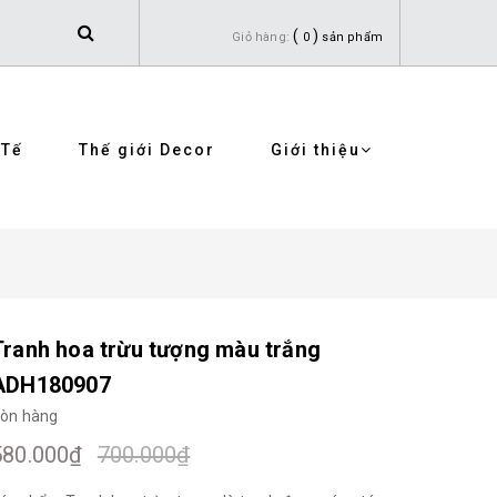
(
)
Giỏ hàng:
0
sản phẩm
 Tế
Thế giới Decor
Giới thiệu
Tranh hoa trừu tượng màu trắng
ADH180907
òn hàng
580.000₫
700.000₫