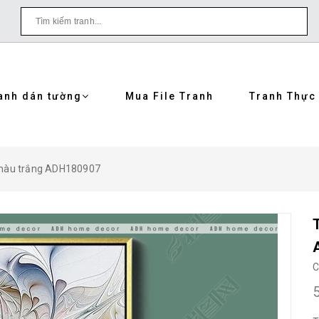
anh dán tường
Mua File Tranh
Tranh Thực
 màu trắng ADH180907
C