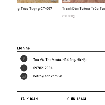
Tranh Dán Tường Trừu Tượng TZ0232
nh Dán Tường Trừu Tượng CT-097
250.000₫
Bộ 3 Tra
Tượng C
1.350.000
Liên hệ
Tòa V6, The Vesta, Hà Đông, Hà Nội
0978212994
hotro@adh.com.vn
TÀI KHOẢN
CHÍNH SÁCH