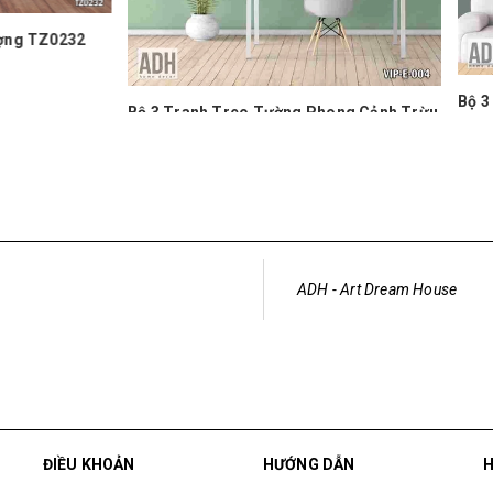
Bộ 3 Tranh Treo Tường Phong
nh Treo Tường Phong Cảnh Trừu
Tượng Con Đường Vàng VIP-E
ây Vàng VIP-E-004
1.350.000₫
₫
ADH - Art Dream House
ĐIỀU KHOẢN
HƯỚNG DẪN