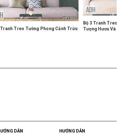
Bộ 3 Tranh Treo Tường Phong Cảnh Trừu
Bộ 3 Tr
 Cảnh Trừu
Tượng Hươu Và Cây Vàng VIP-E-006
Tượng H
-005
1.350.000₫
1.350.00
HƯỚNG DẪN
HƯỚNG DẪN