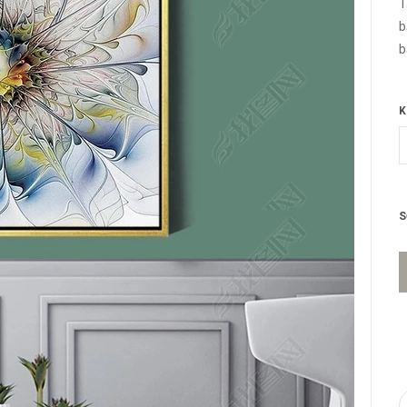
T
b
b
c
đ
K
đ
S