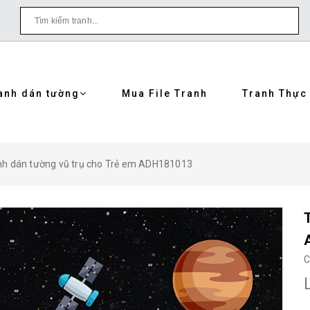
anh dán tường
Mua File Tranh
Tranh Thực
nh dán tường vũ trụ cho Trẻ em ADH181013
C