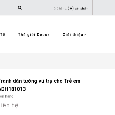
(
)
Giỏ hàng:
0
sản phẩm
 Tế
Thế giới Decor
Giới thiệu
Tranh dán tường vũ trụ cho Trẻ em
ADH181013
òn hàng
Liên hệ