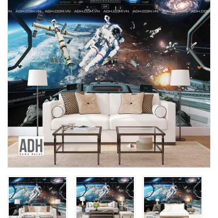
Mua File Tranh
Tranh Thực Tế
Thế giới Decor
Giới thiệu