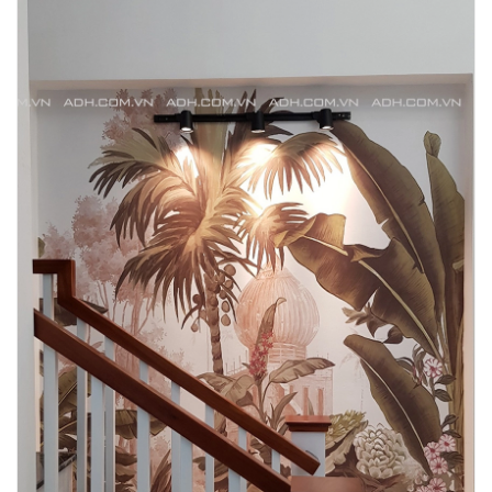
Mua File Tranh
Tranh Thực Tế
Thế giới Decor
Giới thiệu