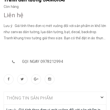
Còn hàng
Liên hệ
Lưu ý: Giá tính theo đơn vị mét vuông đối với sản phẩm in khổ lớn
như canvas dán tường, lụa dán tường, bạt, decal, backdrop.
Tranh khung treo tường giá theo size. Bạn có thể đặt in áo thun
theo hình yêu cầu. Bạn muốn mua file hãy liên hệ zalo hotline
nhé! * Bạn có thể đặt in file tranh, ảnh theo yêu cầu của bạn!
Bạn có thể đặt in theo chất liệu sau: - Vải Canvas - Vải Lụa - Bạt
GỌI NGAY 0978212994
- Decal - Tranh khung treo tường - Đặt backdrop - … Kích thước:
Tùy chọn Giá tính theo đơn vị mét vuông. Bạn hãy nhắn tin trực
tiếp với chúng tôi để đặt in theo yêu cầu! *Bạn cũng có thể mua
file chất lượng cao của chúng tôi để in khổ lớn.
THÔNG TIN SẢN PHẨM
Lưu ý: Giá tính theo đơn vị mét vuông đối với sản phẩm in