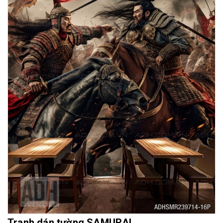
Mua File Tranh
Tranh Thực Tế
Thế giới Decor
Giới thiệu
Tranh dán tường SAMURAI