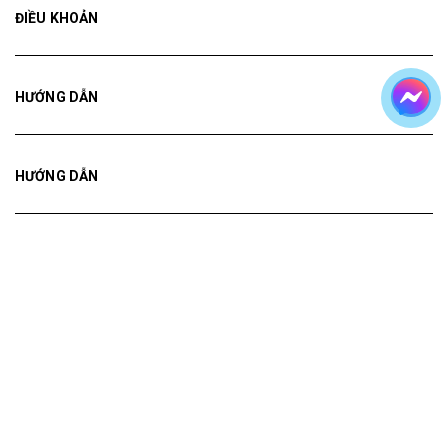
HƯỚNG DẪN
HƯỚNG DẪN
HƯỚNG DẪN
Bản quyền thuộc về
Tranh ADH
Cung cấp bởi
Sapo
Tranh treo tường
Tranh dán tường
Mua File Tranh
Tranh Thực Tế
Thế giới Decor
Giới thiệu