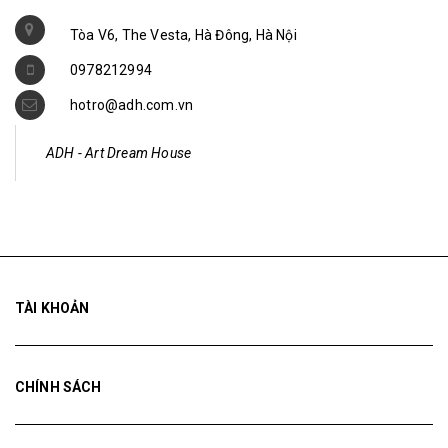
0978212994
hotro@adh.com.vn
ADH - Art Dream House
TÀI KHOẢN
CHÍNH SÁCH
ĐIỀU KHOẢN