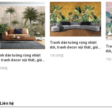
Tranh dán tường rừng nhiệt
Tranh dán tường rừng nh
đới, tranh decor nội thất, giấy
đới, tranh decor nội thất,
dán tường châu âu
iệt
150.000₫
dán tường châu âu
150.000₫
 giấy
Liên hệ
Tòa V6, The Vesta, Hà Đông, Hà Nội