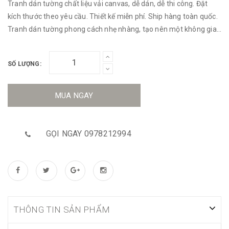
Tranh dán tường chất liệu vải canvas, dễ dán, dễ thi công. Đặt
kích thước theo yêu cầu. Thiết kế miễn phí. Ship hàng toàn quốc.
Tranh dán tường phong cách nhẹ nhàng, tạo nên một không gian
tươi sáng, thoải mái đầy thi vị.
SỐ LƯỢNG:
MUA NGAY
GỌI NGAY 0978212994
THÔNG TIN SẢN PHẨM