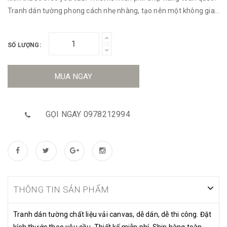
Tranh dán tường phong cách nhẹ nhàng, tạo nên một không gian
tươi sáng, thoải mái đầy thi vị.
SỐ LƯỢNG:
MUA NGAY
GỌI NGAY 0978212994
THÔNG TIN SẢN PHẨM
Tranh dán tường chất liệu vải canvas, dễ dán, dễ thi công. Đặt
kích thước theo yêu cầu. Thiết kế miễn phí. Ship hàng toàn