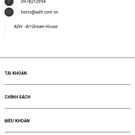
0978212994
hotro@adh.com.vn
ADH - Art Dream House
TÀI KHOẢN
CHÍNH SÁCH
ĐIỀU KHOẢN