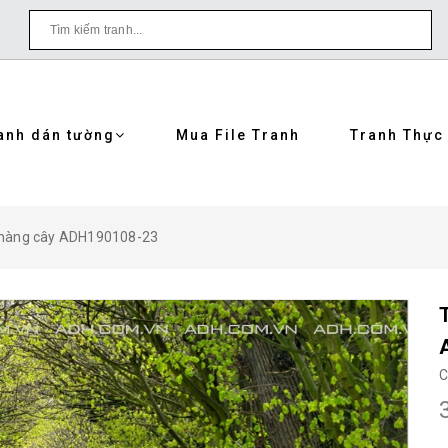
anh dán tường
Mua File Tranh
Tranh Thực
 hàng cây ADH190108-23
C