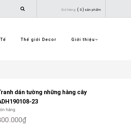
(
)
Giỏ hàng:
0
sản phẩm
 Tế
Thế giới Decor
Giới thiệu
Tranh dán tường những hàng cây
ADH190108-23
òn hàng
300.000₫