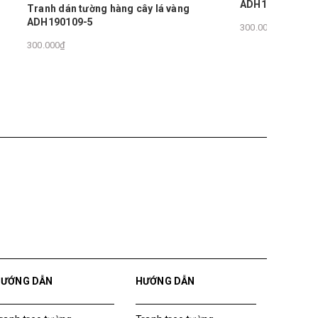
ADH190108-20
àng
300.000₫
300.000₫
HƯỚNG DẪN
HƯỚNG DẪN