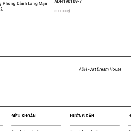
09-7
Tranh dán tường hàng cây lá v
ADH190109-5
300.000₫
ADH - Art Dream House
ĐIỀU KHOẢN
HƯỚNG DẪN