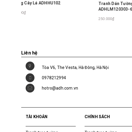
ADH1901
Tranh Dán Tường Phong Cảnh Lãng Mạn
ADHLM120303-62
300.000₫
250.000₫
Liên hệ
Tòa V6, The Vesta, Hà Đông, Hà Nội
0978212994
hotro@adh.com.vn
TÀI KHOẢN
CHÍNH SÁCH