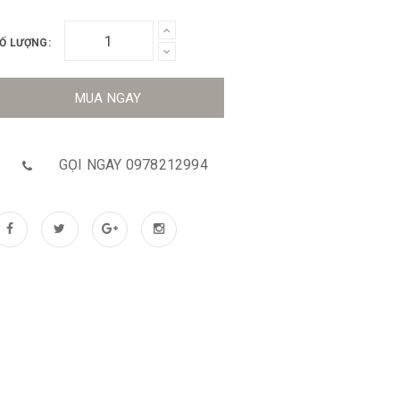
Ố LƯỢNG:
MUA NGAY
GỌI NGAY 0978212994