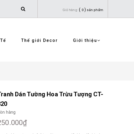
(
)
Giỏ hàng:
0
sản phẩm
 Tế
Thế giới Decor
Giới thiệu
Tranh Dán Tường Hoa Trừu Tượng CT-
320
òn hàng
250.000₫