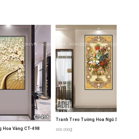
Tranh Treo Tường Hoa Ngũ Sắc CT-503
CT-498
450.000₫
Tranh T