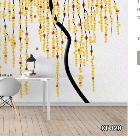
T
Đ
t
n
S