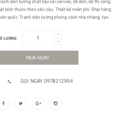
ranh dán tường chất liệu vải canvas, dễ dán, dễ thi công.
ặt kích thước theo yêu cầu. Thiết kế miễn phí. Ship hàng
oàn quốc. Tranh dán tường phong cách nhẹ nhàng, tạo
ên một không gian tươi sáng, thoải mái đầy thi vị.
Ố LƯỢNG:
MUA NGAY
GỌI NGAY 0978212994