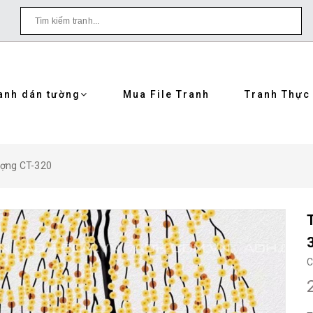
anh dán tường
Mua File Tranh
Tranh Thực
ượng CT-320
C