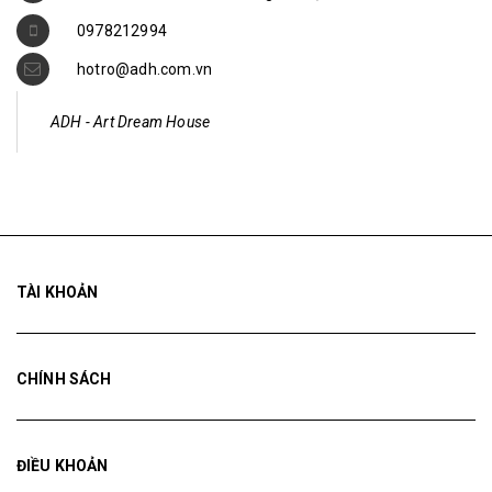
0978212994
hotro@adh.com.vn
ADH - Art Dream House
TÀI KHOẢN
CHÍNH SÁCH
ĐIỀU KHOẢN