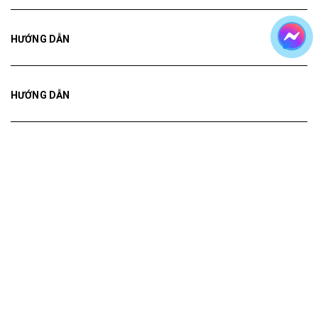
HƯỚNG DẪN
HƯỚNG DẪN
HƯỚNG DẪN
Bản quyền thuộc về
Tranh ADH
Cung cấp bởi
Sapo
Tranh treo tường
Tranh dán tường
Mua File Tranh
Tranh Thực Tế
Thế giới Decor
Giới thiệu