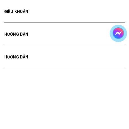
ĐIỀU KHOẢN
HƯỚNG DẪN
HƯỚNG DẪN
HƯỚNG DẪN
Bản quyền thuộc về
Tranh ADH
Cung cấp bởi
Sapo
Tranh treo tường
Tranh dán tường
Mua File Tranh