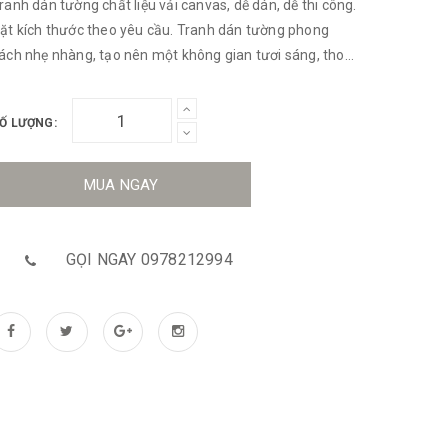
ranh dán tường chất liệu vải canvas, dễ dán, dễ thi công.
ặt kích thước theo yêu cầu. Tranh dán tường phong
ách nhẹ nhàng, tạo nên một không gian tươi sáng, thoải
ái đầy thi vị
Ố LƯỢNG:
MUA NGAY
GỌI NGAY 0978212994