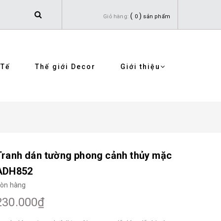
(
)
Giỏ hàng:
0
sản phẩm
 Tế
Thế giới Decor
Giới thiệu
Tranh dán tường phong cảnh thủy mặc
ADH852
òn hàng
230.000₫