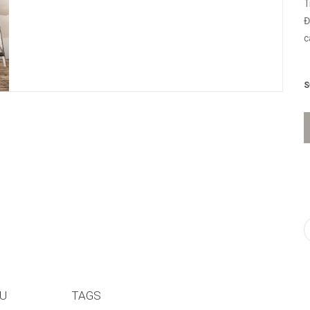
T
Đ
c
m
S
ỆU
TAGS