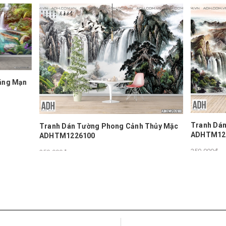
Tranh Dán Tường Phong Cảnh
án Tường Phong Cảnh Thủy Mặc
ADHTM122699
226100
250.000₫
ADH - Art Dream House