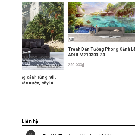
Tranh Dán Tường Phong Cảnh Lãng Mạn
ADHLM210303-33
250.000₫
Tranh D
ng núi,
ADHTM1
cây lá
250.000₫
Liên hệ
Tòa V6, The Vesta, Hà Đông, Hà Nội
0978212994