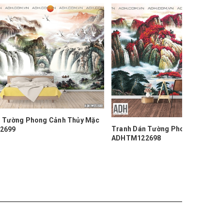
 Thủy Mặc
Tranh D
Tranh Dán Tường Phong Cảnh Thủy Mặc
ADHTM1
ADHTM122698
250.000₫
250.000₫