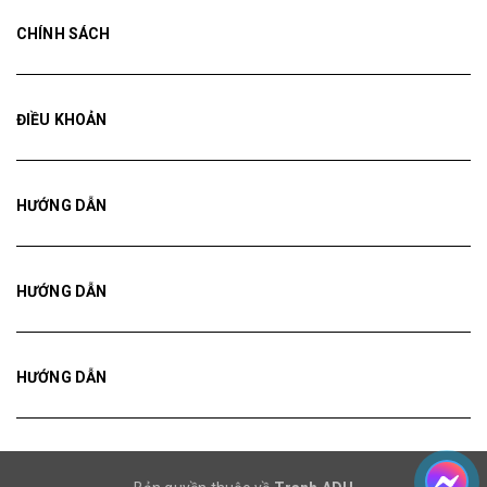
CHÍNH SÁCH
ĐIỀU KHOẢN
HƯỚNG DẪN
HƯỚNG DẪN
HƯỚNG DẪN