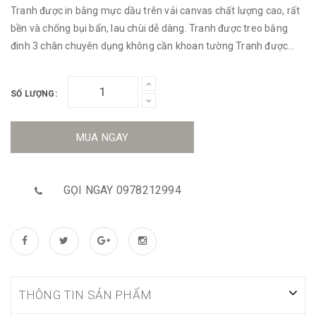
Tranh được in bằng mực dầu trên vải canvas chất lượng cao, rất
bền và chống bụi bẩn, lau chùi dễ dàng. Tranh được treo bằng
đinh 3 chân chuyên dụng không cần khoan tường Tranh được
làm bằng khung Composite sơn phù PU 2 lớp
SỐ LƯỢNG:
MUA NGAY
GỌI NGAY 0978212994
THÔNG TIN SẢN PHẨM