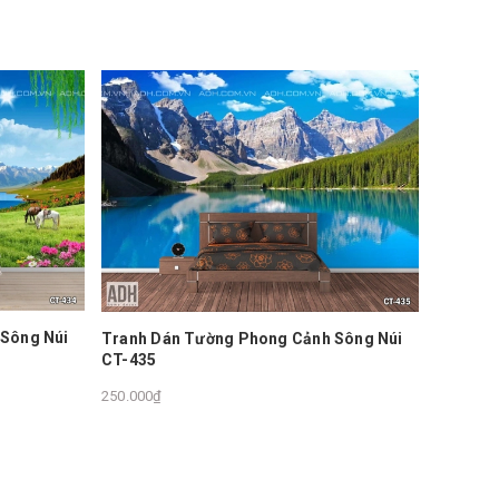
Sông Núi
Tranh D
Tranh Dán Tường Phong Cảnh Sông Núi
CT-436
CT-435
250.000₫
250.000₫