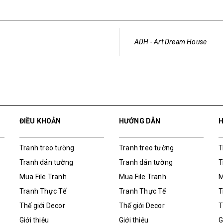
ADH - Art Dream House
ĐIỀU KHOẢN
HƯỚNG DẪN
Tranh treo tường
Tranh treo tường
T
Tranh dán tường
Tranh dán tường
T
Mua File Tranh
Mua File Tranh
M
Tranh Thực Tế
Tranh Thực Tế
T
Thế giới Decor
Thế giới Decor
T
Giới thiệu
Giới thiệu
G