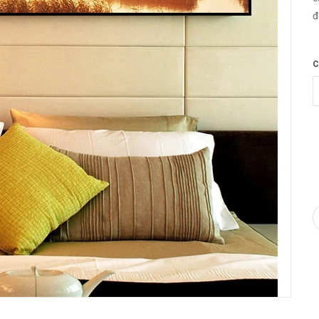
đ
k
p
C