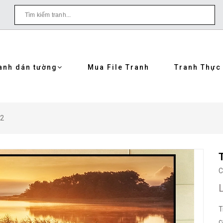
anh dán tường
Mua File Tranh
Tranh Thực
62
C
T
c