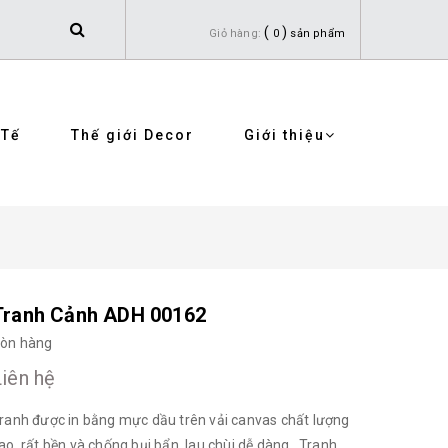
(
)
Giỏ hàng:
0
sản phẩm
 Tế
Thế giới Decor
Giới thiệu
Tranh Cảnh ADH 00162
òn hàng
Liên hệ
ranh được in bằng mực dầu trên vải canvas chất lượng
ao, rất bền và chống bụi bẩn, lau chùi dễ dàng. Tranh