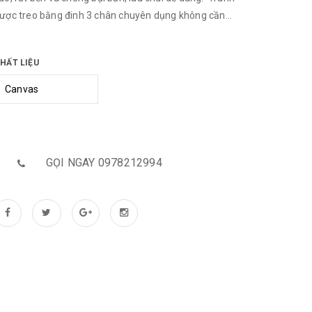
ược treo bằng đinh 3 chân chuyên dụng không cần
hoan tường Tranh được làm bằng khung Composite sơn
hù PU 2 lớp
HẤT LIỆU
GỌI NGAY 0978212994