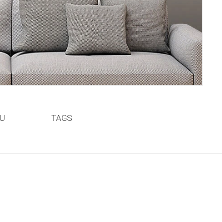
ỆU
TAGS