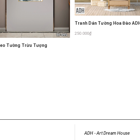
án Tường Hoa Đào ADHHD450
File Hình Gốc Tranh bông hoa
50.000₫
ADH - Art Dream House