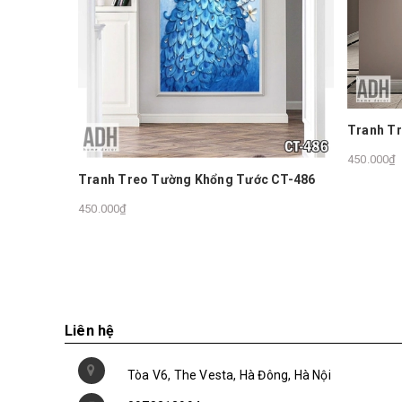
Tranh D
250.000₫
Tranh Treo Tường Trừu Tượng
450.000₫
 CT-486
Liên hệ
Tòa V6, The Vesta, Hà Đông, Hà Nội
0978212994
hotro@adh.com.vn