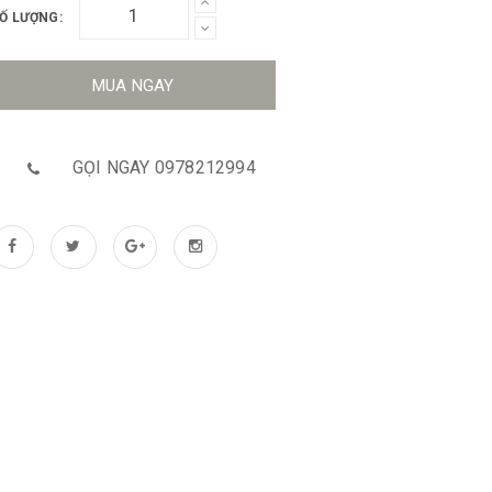
Ố LƯỢNG:
MUA NGAY
GỌI NGAY 0978212994