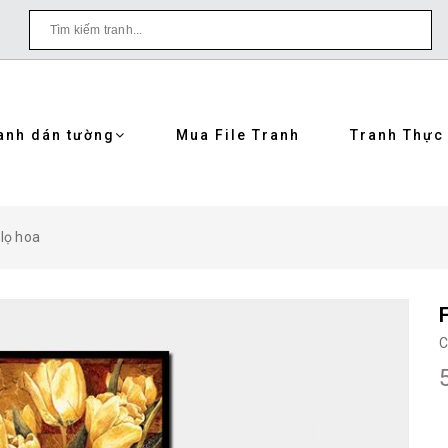
anh dán tường
Mua File Tranh
Tranh Thực
 lọ hoa
C