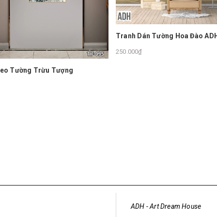
Tranh Dán Tường Hoa Đào ADHHD450
250.000₫
File Hình Gốc Tranh 
50.000₫
ADH - Art Dream House