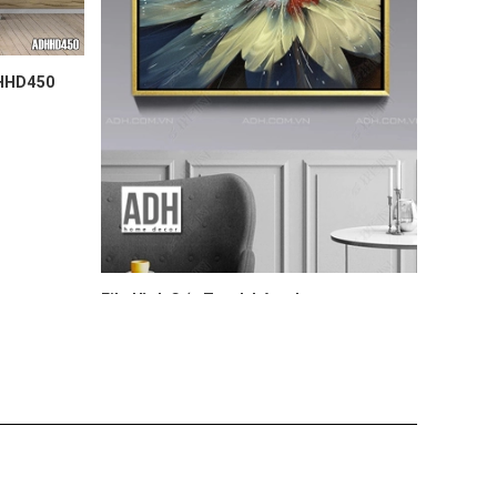
File Hình Gốc Tranh cây vàng
50.000₫
bông hoa