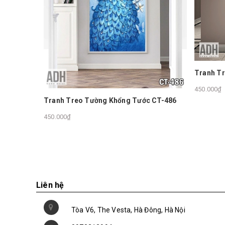
Tranh Treo Tường Trừu Tượng
450.000₫
ổng Tước CT-486
Liên hệ
Tòa V6, The Vesta, Hà Đông, Hà Nội
0978212994
hotro@adh.com.vn