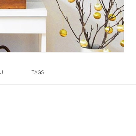
ỆU
TAGS