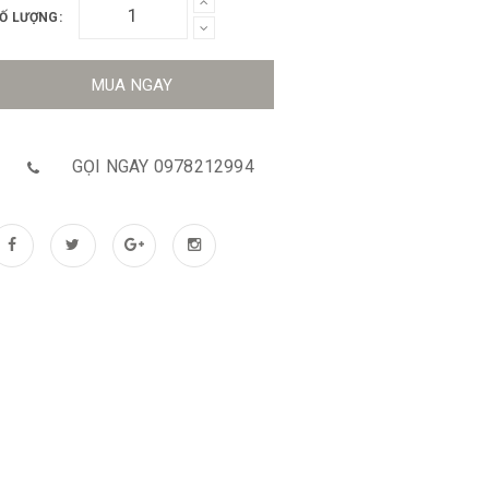
Ố LƯỢNG:
MUA NGAY
GỌI NGAY 0978212994