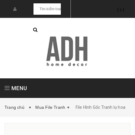
(
)
0
MENU
Trang chủ
Mua File Tranh
File Hình Gốc Tranh lọ hoa
Tranh treo tường
Tranh dán tường