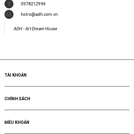
hotro@adh.com.vn
ADH - Art Dream House
TÀI KHOẢN
CHÍNH SÁCH
ĐIỀU KHOẢN