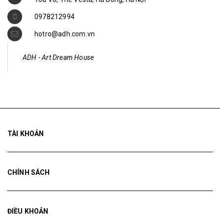
0978212994
hotro@adh.com.vn
ADH - Art Dream House
TÀI KHOẢN
CHÍNH SÁCH
ĐIỀU KHOẢN