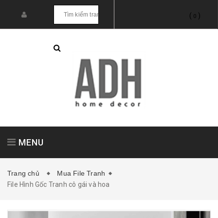
(
)
0
MENU
Trang chủ
Mua File Tranh
File Hình Gốc Tranh cô gái và hoa
Tranh treo tường
Tranh dán tường