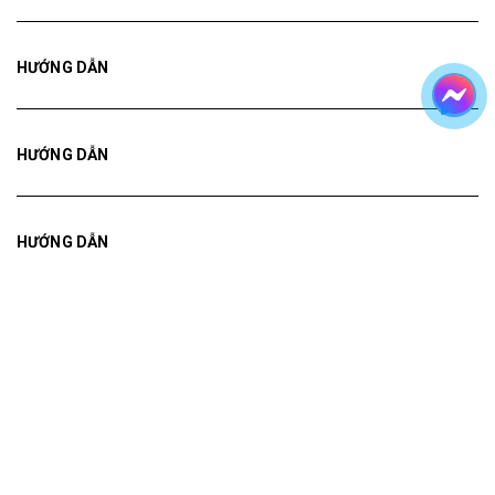
HƯỚNG DẪN
HƯỚNG DẪN
HƯỚNG DẪN
Bản quyền thuộc về
Tranh ADH
Cung cấp bởi
Sapo
Tranh treo tường
Tranh dán tường
Mua File Tranh
Tranh Thực Tế
Thế giới Decor
Giới thiệu