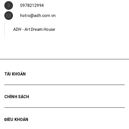
0978212994
hotro@adh.com.vn
ADH - Art Dream House
TÀI KHOẢN
CHÍNH SÁCH
ĐIỀU KHOẢN