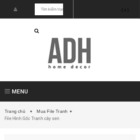
(
)
0
MENU
Trang chủ
Mua File Tranh
File Hình Gốc Tranh cây sen
Tranh treo tường
Tranh dán tường