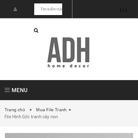
(
)
0
MENU
Trang chủ
Mua File Tranh
File Hình Gốc tranh cây non
Tranh treo tường
Tranh dán tường