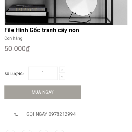
File Hình Gốc tranh cây non
Còn hàng
50.000₫
SỐ LƯỢNG:
MUA NGAY
GỌI NGAY 0978212994