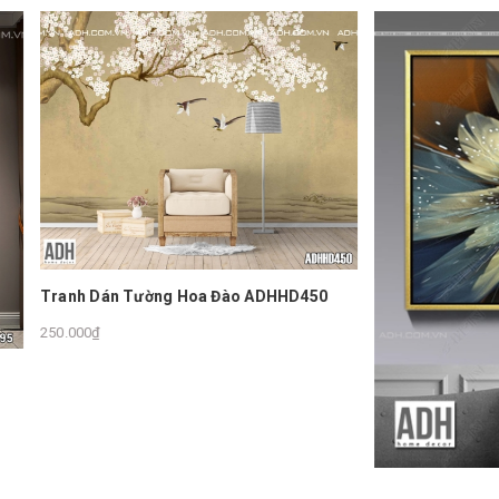
án Tường Hoa Đào ADHHD450