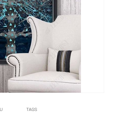
ỆU
TAGS