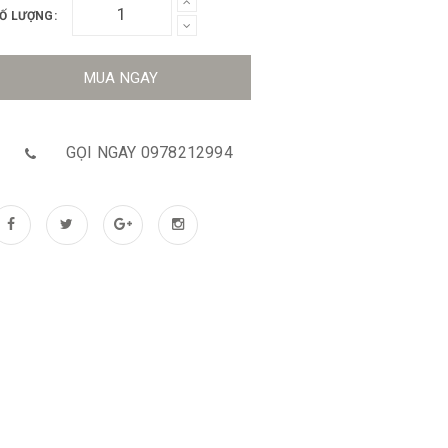
Ố LƯỢNG:
MUA NGAY
GỌI NGAY 0978212994