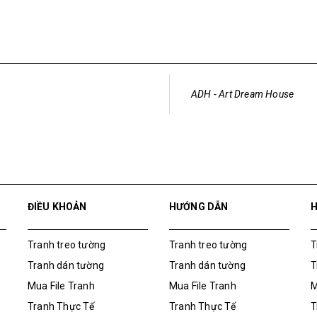
File Hình Gốc Tranh bông hoa
50.000₫
ADH - Art Dream House
ĐIỀU KHOẢN
HƯỚNG DẪN
Tranh treo tường
Tranh treo tường
T
Tranh dán tường
Tranh dán tường
T
Mua File Tranh
Mua File Tranh
M
Tranh Thực Tế
Tranh Thực Tế
T
Thế giới Decor
Thế giới Decor
T