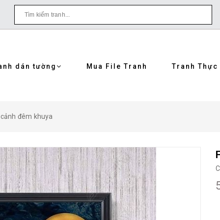
anh dán tường
Mua File Tranh
Tranh Thực
h cảnh đêm khuya
C