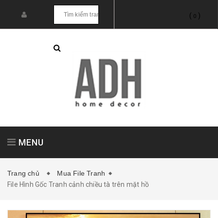
(
)
0
MENU
Trang chủ
Mua File Tranh
File Hình Gốc Tranh cảnh chiều tà trên mặt hồ
Tranh treo tường
Tranh dán tường