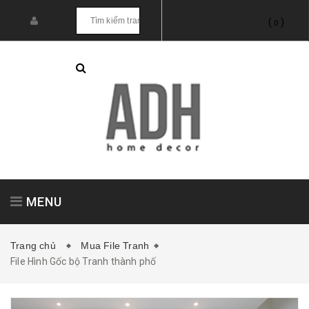
(
)
0
MENU
Trang chủ
Mua File Tranh
File Hình Gốc bộ Tranh thành phố
Tranh treo tường
Tranh dán tường