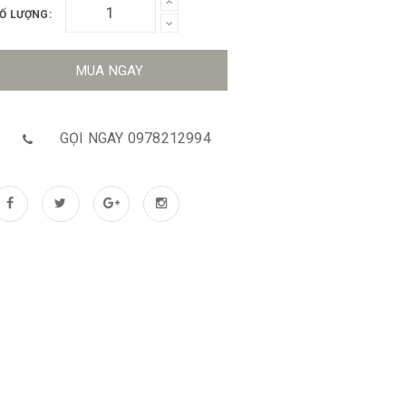
Ố LƯỢNG:
MUA NGAY
GỌI NGAY 0978212994