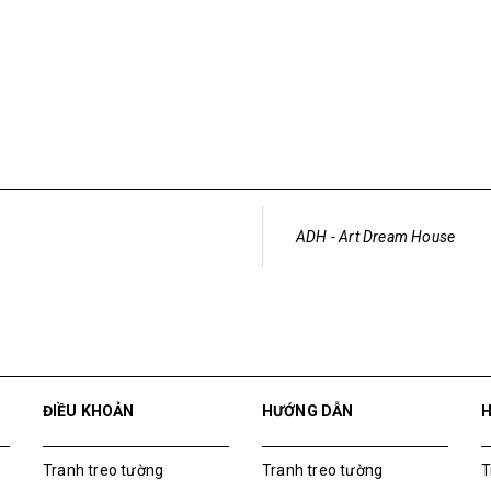
File Hình Gốc Tranh bông hoa
50.000₫
ADH - Art Dream House
ĐIỀU KHOẢN
HƯỚNG DẪN
Tranh treo tường
Tranh treo tường
T
Tranh dán tường
Tranh dán tường
T
Mua File Tranh
Mua File Tranh
M