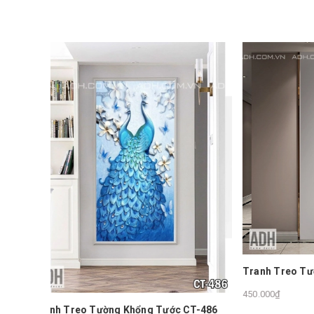
Tranh D
250.000₫
Tranh Treo Tường Trừu Tượng
450.000₫
 CT-486