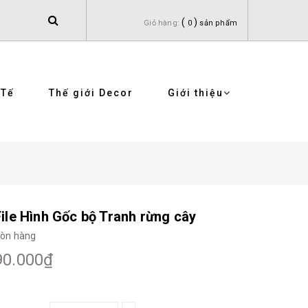
(
)
Giỏ hàng:
0
sản phẩm
 Tế
Thế giới Decor
Giới thiệu
File Hình Gốc bộ Tranh rừng cây
òn hàng
90.000₫