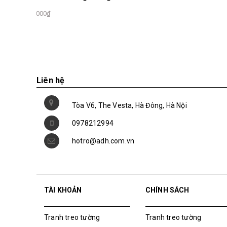
Liên hệ
Tòa V6, The Vesta, Hà Đông, Hà Nội
0978212994
hotro@adh.com.vn
TÀI KHOẢN
CHÍNH SÁCH
Tranh treo tường
Tranh treo tường
Tranh dán tường
Tranh dán tường
Mua File Tranh
Mua File Tranh