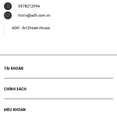
0978212994
hotro@adh.com.vn
ADH - Art Dream House
TÀI KHOẢN
CHÍNH SÁCH
ĐIỀU KHOẢN