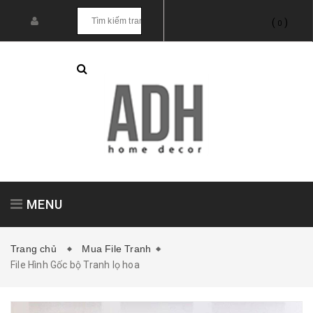
(
)
0
MENU
Trang chủ
Mua File Tranh
File Hình Gốc bộ Tranh lọ hoa
Tranh treo tường
Tranh dán tường