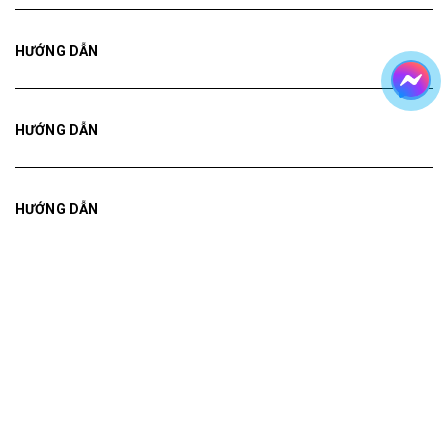
HƯỚNG DẪN
HƯỚNG DẪN
HƯỚNG DẪN
Bản quyền thuộc về
Tranh ADH
Cung cấp bởi
Sapo
Tranh treo tường
Tranh dán tường
Mua File Tranh
Tranh Thực Tế
Thế giới Decor
Giới thiệu