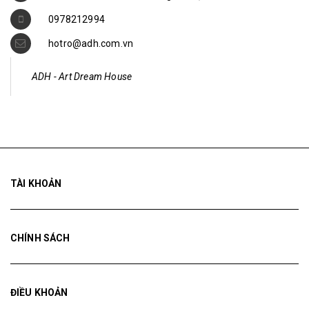
0978212994
hotro@adh.com.vn
ADH - Art Dream House
TÀI KHOẢN
CHÍNH SÁCH
ĐIỀU KHOẢN