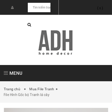
(
)
0
MENU
Trang chủ
Mua File Tranh
File Hình Gốc bộ Tranh lá cây
Tranh treo tường
Tranh dán tường