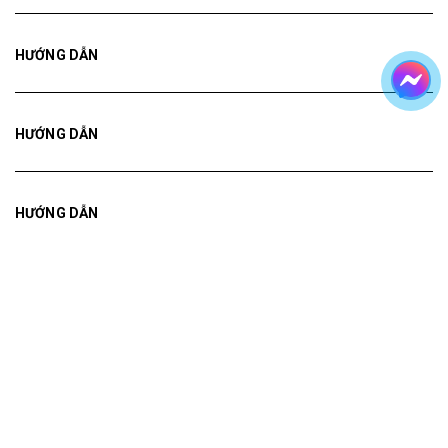
HƯỚNG DẪN
HƯỚNG DẪN
HƯỚNG DẪN
Bản quyền thuộc về
Tranh ADH
Cung cấp bởi
Sapo
Tranh treo tường
Tranh dán tường
Mua File Tranh
Tranh Thực Tế
Thế giới Decor
Giới thiệu