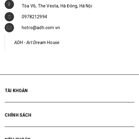
0978212994
hotro@adh.com.vn
ADH - Art Dream House
TÀI KHOẢN
CHÍNH SÁCH
ĐIỀU KHOẢN