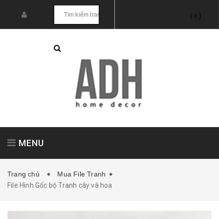
(
)
0
MENU
Trang chủ
Mua File Tranh
File Hình Gốc bộ Tranh cây và hoa
Tranh treo tường
Tranh dán tường