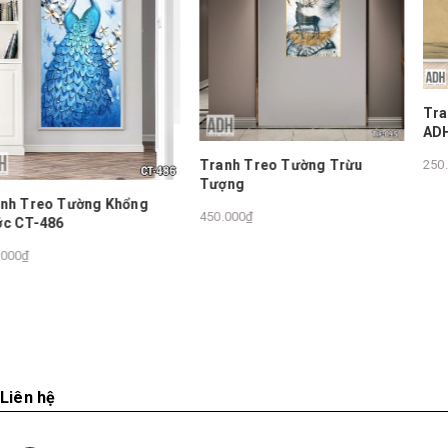
Tranh Dán Tường Hoa Đà
ADHHD450
Tranh Treo Tường Trừu
250.000₫
Tượng
450.000₫
Liên hệ
Tòa V6, The Vesta, Hà Đông, Hà Nội