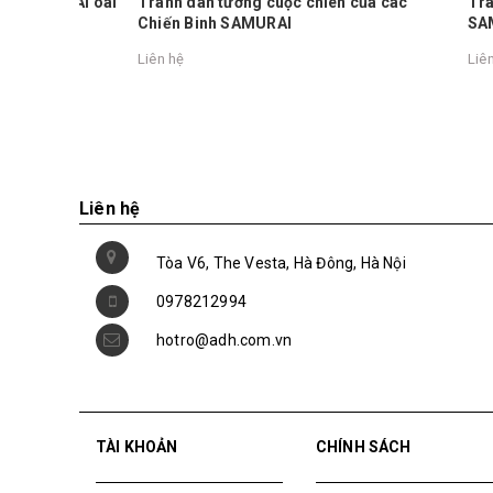
AMURAI oai
Tranh dán tường cuộc chiên của các
Tranh dá
Chiến Binh SAMURAI
SAMURA
Liên hệ
Liên hệ
Liên hệ
Tòa V6, The Vesta, Hà Đông, Hà Nội
0978212994
hotro@adh.com.vn
TÀI KHOẢN
CHÍNH SÁCH