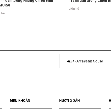
n tường Những Chiến Binh
Tranh dán tường Chiến Binh 
I
Liên hệ
ADH - Art Dream House
ĐIỀU KHOẢN
HƯỚNG DẪN