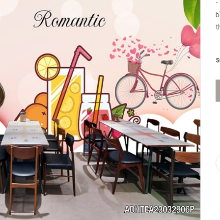
-
b
t
t
n
S
r
d