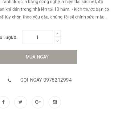
 Tranh được in bằng công nghệ in hiện đại sắc nét, độ
ền khi dán trong nhà lên tới 10 năm. - Kích thước bạn có
hể tùy chọn theo yêu cầu, chúng tôi sẽ chỉnh sửa mẫu
heo kích thước của bạn cho khớp đúng đảm bảo tỉ lệ đẹp
hất. - Màu sắc sang trọng, trung thực, không bóng sến ,
Ố LƯỢNG:
ẻ tiền. Bạn có thể tùy chọn nhiều chất liệu: canvas, lụa,
ecal, bạt...
MUA NGAY
GỌI NGAY 0978212994