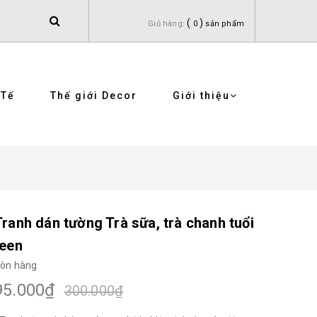
(
)
Giỏ hàng:
0
sản phẩm
 Tế
Thế giới Decor
Giới thiệu
Tranh dán tường Trà sữa, trà chanh tuổi
teen
òn hàng
95.000₫
300.000₫